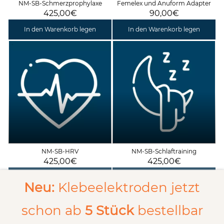
NM-SB-Schmerzprophylaxe
Femelex und Anuform Adapter
425,00€
90,00€
In den Warenkorb legen
In den Warenkorb legen
NM-SB-HRV
NM-SB-Schlaftraining
425,00€
425,00€
In den Warenkorb legen
In den Warenkorb legen
Neu:
Klebeelektroden jetzt
schon ab
5 Stück
bestellbar