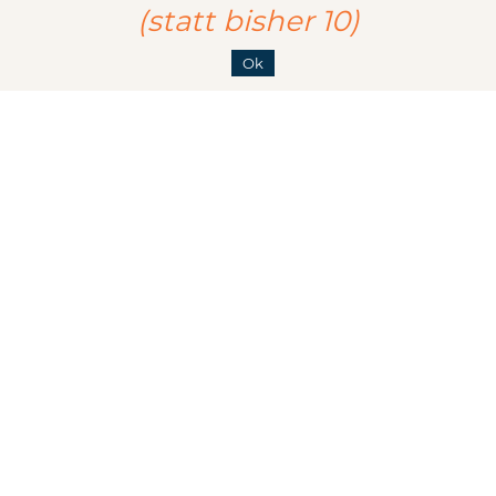
(statt bisher 10)
Ok
NM-SB-Konfrontation
NM-SB-Atemtraining
425,00€
425,00€
In den Warenkorb legen
In den Warenkorb legen
Multisensor Fingerband
Nuprep Paste