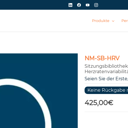
Produkte
Per
NM-SB-HRV
Sitzungsbibliothek 
Herzratenvariabili
Seien Sie der Erste
Keine Rückgabe 
425,00€