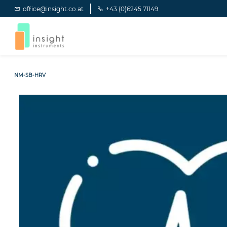
Zum
office@insight.co.at
+43 (0)6245 71149
Hauptinhalt
springen
NM-SB-HRV